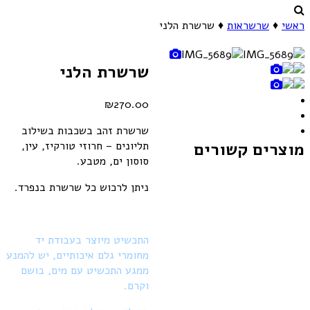
ראשי
♦
שרשראות
♦
שרשרת הלני‎
שרשרת הלני‎
₪
270.00
שרשרת זהב בשכבות בשילוב
תליונים – חרוזי טורקיז, עין,
מוצרים קשורים
סוסון ים, מטבע.
ניתן לרכוש כל שרשרת בנפרד.
התכשיט מיוצר בעבודת יד
מחומרי גלם איכותיים, יש להמנע
ממגע התכשיט עם מים, בושם
וקרם.