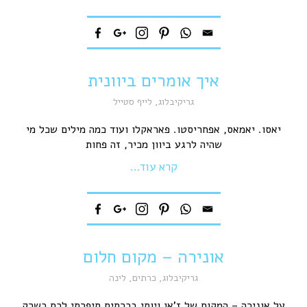
איך אומרים ביוונית
גריקיבלוג
,
לייף סטייל
יאסו. יאמאס, אפחריסטו. פאראקלו ועוד כמה מילים שכל מי
שהיה לרגע ביוון מכיר, זה פחות
קרא עוד...
אונירה – מקום חלום
גריקיבלוג
,
כרתים
,
לינה
על אונירה – המקום של ז’אן ויוסי בכרתים סיפרתי לכם כשרק