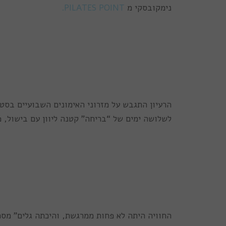
נימקובסקי מ
PILATES POINT.
לשלושה ימים של “בריחה” קטנה ליוון עם בישול, פי
החוויה היתה לא פחות ממרגשת, והיכתה גלים” מסכ