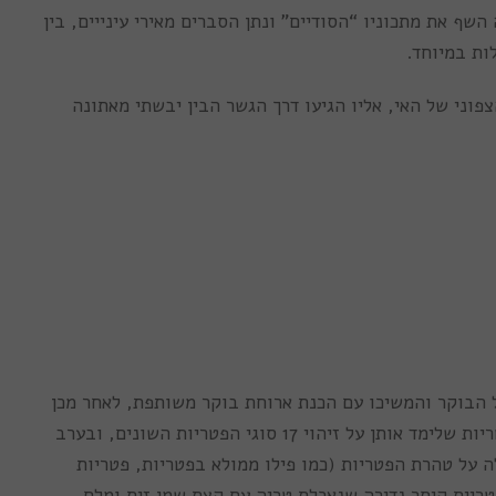
ף את מתכוניו “הסודיים” ונתן הסברים מאירי עינייים, בין
ות במיוחד.
פוני של האי, אליו הגיעו דרך הגשר הבין יבשתי מאתונה
 הבוקר והמשיכו עם הכנת ארוחת בוקר משותפת, לאחר מכן
יצאו לסיור קסום ביער עם “פיטריאן” – מומחה לפטריות שלימד אותן על זיהוי 17 סוגי הפטריות השונים, ובערב
 על טהרת הפטריות (כמו פילו ממולא בפטריות, פטריות
טריית קיסר נדירה שנאכלת טריה עם קצת שמן זית ומלח.