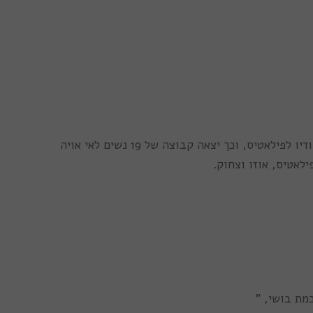
הרעיון התגבש על מזרוני האימונים השבועיים בסטודיו לפילאטיס, וכך יצאה קבוצה של 19 נשים לאי אויה
לאטיס, אוזו וצחוק.
מת בושי, ”