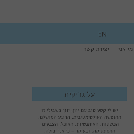
EN
מי אני
יצירת קשר
נדל”ן ביוון
על גריקית
יש לי קטע טוב עם יוון. יוון בשבילי זו
החופשה האולטימטיבית, הרוגע המושלם,
הפשטות, האותנטיות, האוכל, הצבעים,
האסתטיקה. ובעיקר – כי אני יכולה.