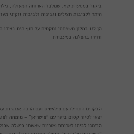
ביקור במסעדת שף, שמלבד הארוחה המעולה, גילה הש
היתר ללביבות חצילים וגבינות ולביבות זוקיני מעול
הן לנו במלון משפחתי ומקסים על חוף הים בצידו הצ
וחזרו בהפלגה במעבורת.
הבקרים התחילו עם פילאטיס ועם הרבה אנרגיות על
הוזמנו לביתו לארוחת פטריות שאשתו בישלה שכולה
“בשרניות על הגריל, סופלה פטריות ועוד), וגם – פ