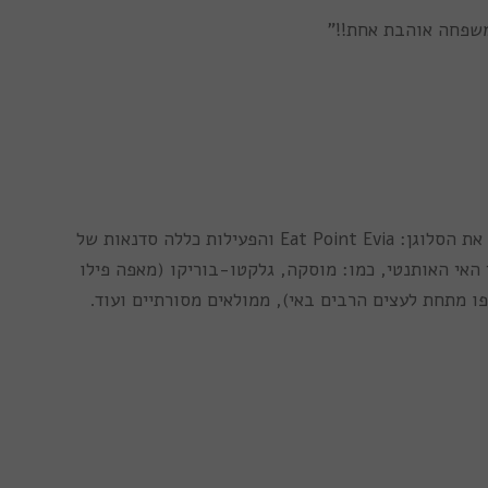
משפחה אוהבת אחת!!”
הטיול הקולינרי שמשלב גם בישול וגם חיטוב קיבל את הסלוגן: Eat Point Evia והפעילות כללה סדנאות של
האי האותנטי, כמו: מוסקה, גלקטו-בוריקו (מאפה פילו
פו מתחת לעצים הרבים באי), ממולאים מסורתיים ועוד.