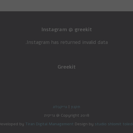
Instagram @ greekit
Instagram has returned invalid data.
Greekit
תקנון
|
גריקבלוג
Copyright 2018 @ גריקית
Developed by
Tiran Digital Management
Design by
studio shlomit toled