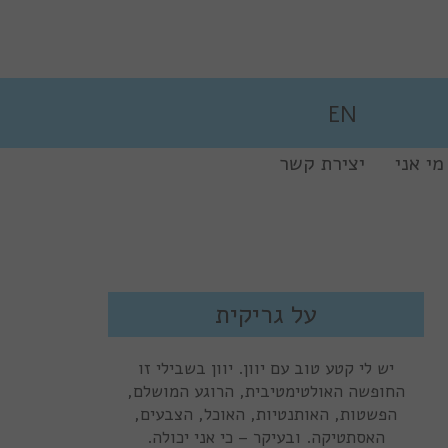
EN
מי אני
יצירת קשר
נדל”ן ביוון
על גריקית
יש לי קטע טוב עם יוון. יוון בשבילי זו
החופשה האולטימטיבית, הרוגע המושלם,
הפשטות, האותנטיות, האוכל, הצבעים,
האסתטיקה. ובעיקר – כי אני יכולה.