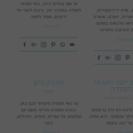
אי שם בהרים ביוון, באי המואר
, ארט דיירקטורית,
לפקדה במערב יוון, בינות לעצי עד
ורות, יוצרת, אוצרת
ירוקים, סמוך לחופי
ציאה סדנאות בתחום
קרא עוד...
 והעיצוב מזמינה
רא עוד...
 יוגה יוקרתי
אהבת הים
לפקדה
לפקדה
,
סדנאות וסיורים
על האי לפקדה סיפרתי לכם כאן,
ליוגה לא היה ברשימת
ובקיץ האחרון חזרתי משם עם
יקי טומסקי. היא החלה
המלצות על כפרים, חופים, וטיולים,
גל יוגה בשנת
כשה
רא עוד...
קרא עוד...