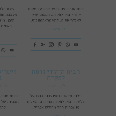
היום אני רוצה לספר לכם על מקום
עינת תלם
ייחודי באי לפקדה. המקום שייך
מעצבת תפא
לאנדריאס ק. דימיטראקופולוס,
תוכן, מו
האומנות
קרא עוד...
ק
הבית היהודי גרסת
ריטריט
לפקדה
ב
לינה
,
לפקדה
לפקדה
וילות חדשות ומעוצבות נבנו על
להיות מורה 
צלע הר באי לפקדה המרהיב. הוילות
התכניות של ו
מושכרות החל מחודש אפריל.
לתר
קרא עוד...
ק