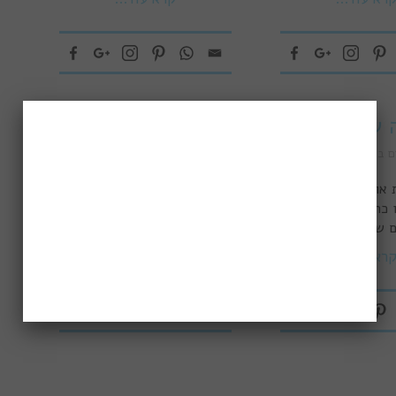
 שלי בלפקדה
מצהוב לטורקיז
ם ביוון
,
לפקדה
איים ביוון
,
לינה
,
לפקדה
אוגוסט בילינו באי
הערבה היתה ביתם של בני הזוג טלי
 כתבתי כאן. הבטחתי
ואביב זיו ושלושת בניהם החתיכים
ם שלל המלצות, אז
מעל 20 שנים,
רא עוד...
קרא עוד...